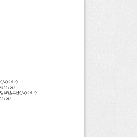
임</a></br>
/a></br>
>홀르덤API솔루션</a></br>
></br>