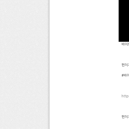
바이브
펀치
#바
htt
펀치