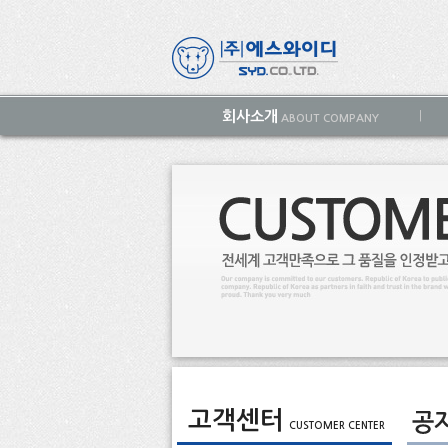
회사소개
|
ABOUT COMPANY
고객센터
CUSTOMER CENTER