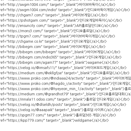
href="http://swgm1004.com/" target="_blank">바이브바둑이</a></br>
href="http://swgm1004.com/indio" target="_blank">인디오바둑이게임</a></br>
href="http://chgam7.com/" target="_blank">바이브게임</a></br>
href="https://pshotgam.com/" target="_blank">인디오게임바둑이</a></br>
href="http://ensuncity.com/" target="_blank">API홀르덤인디오</a></br>
href="https://mons3.com/" target="_blank">인디오홀르덤</a></br>
href="http://tpgm7.com/" target="_blank">바이브바둑이게임</a></br>
href="http://chgame.co.kr" target="_blank">인디오게임</a></br>
href="http://bibegm.com" target="_blank">바이브게임</a></br>
href="http://bibegm.com/bibegm" target="_blank">바이브게임</a></br>
href="http://bibegm.com/indio365" target="_blank">인디오게임</a></br>
href="http://bibegm.com/agam77" target="_blank">aagame</a></br>
href="https://velog.io/@imsafs11/" target="_blank">바이브보드게임</a></br>
href="https://medium.com/@ekllgfjse" target="_blank">인디오홀르덤</a></br>
ref="https://www.proko.com/@indiaaa24/activity" target="_blank">바이브게
href="https://www.proko.com/@hagdo_i/activity" target="_blank">인디오게임<
href="https://www.proko.com/@hyeyeon_min_1/activity" target="_blank"
href="https://medium.com/@grandhot79" target="_blank">인디오홀르덤대회</a
href="https://innala11.odoo.com/" target="_blank">홀르덤 인디오게임</a></br>
ref="https://velog.io/@dlseldh/posts" target="_blank">인디오게임</a></br>
ref="https://velog.io/@aaapaik" target="_blank">홀르덤 사이트</a></br>
href="https://spgm77.com/" target="_blank">홀르덤365 게임</a></br>
ref="https://kpp779.com/" target="_blank">wildgame</a></br>