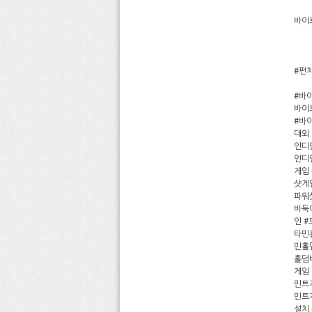
바이
#펀
#바
바이
#바
대외
인디
인디
게임
샷게
파워
바둑
인 
타민
민홀
홀­덤
게임 
민트
민트
설치