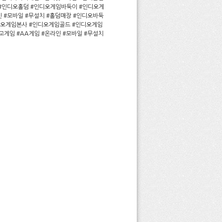
#인디오홀­덤 #인디오게임바둑이 #인디오게
#모바일 #무설치 #홀­덤매장 #인디오바둑
#인디오게임본사 #인디오게임골드 #인디오게임
고게임 #AA게임 #온라인 #모바일 #무설치