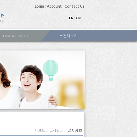
Login
|
Account
|
Contact Us
|
EN
CN
+ 전체보기
STOMER CENTER