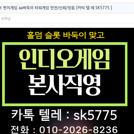
 펀치게임 aa바둑이 타워게임 안전/신뢰/믿음 [카턱 탤 레 SK5775 ]
:
erthg