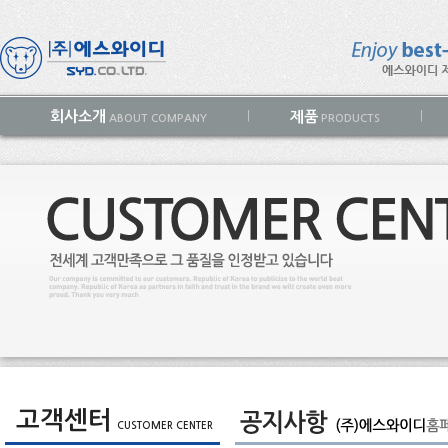
회사소개
제품
|
|
ABOUT COMPANY
PRODUCTS
고객센터
CUSTOMER CENTER