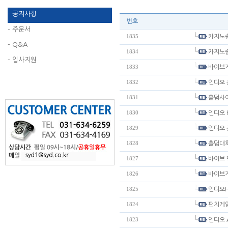
- 공지사항
번호
- 주문서
1835
카지노솔
- Q&A
1834
카지노솔
- 입사지원
1833
바이브게
1832
인디오 홀
1831
홀­덤사이
1830
인디오 H
1829
인디오 홀
1828
홀­덤대
1827
바이브 
1826
바이브게
1825
인디오H
1824
펀치게임
1823
인디오 A